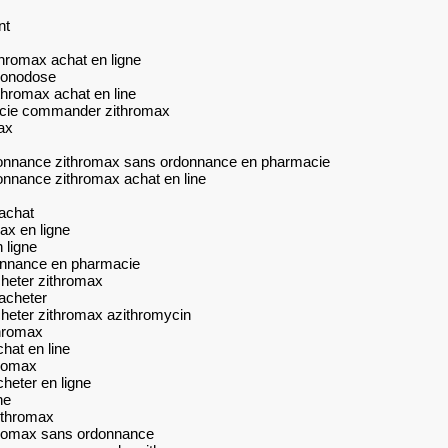
nt
hromax achat en ligne
monodose
hromax achat en line
acie commander zithromax
ax
onnance zithromax sans ordonnance en pharmacie
nnance zithromax achat en line
achat
ax en ligne
 ligne
onnance en pharmacie
heter zithromax
acheter
heter zithromax azithromycin
hromax
hat en line
hromax
heter en ligne
ne
ithromax
thromax sans ordonnance