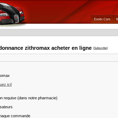
Exotic Cars
B
donnance zithromax acheter en ligne
(
Subscribe
)
hromax
ez ici!
on requise (dans notre pharmacie)
isateurs
r chaque commande