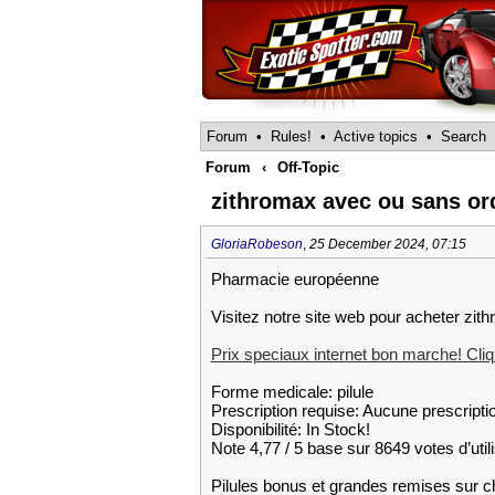
Forum
•
Rules!
•
Active topics
•
Search
Forum
‹
Off-Topic
zithromax avec ou sans or
GloriaRobeson
,
25 December 2024, 07:15
Pharmacie européenne
Visitez notre site web pour acheter zit
Prix speciaux internet bon marche! Cliqu
Forme medicale: pilule
Prescription requise: Aucune prescripti
Disponibilité: In Stock!
Note 4,77 / 5 base sur 8649 votes d’util
Pilules bonus et grandes remises su