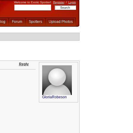
Welcome to Exotic Spotter!
Register
/
Login
log
Forum
Spotters
Upload Photos
Reply
GloriaRobeson