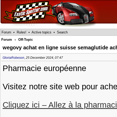
Forum
•
Rules!
•
Active topics
•
Search
Forum
‹
Off-Topic
wegovy achat en ligne suisse semaglutide ac
GloriaRobeson
,
25 December 2024, 07:47
Pharmacie européenne
Visitez notre site web pour ache
Cliquez ici – Allez à la pharmac