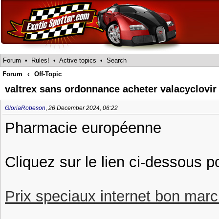
Forum
•
Rules!
•
Active topics
•
Search
Forum
‹
Off-Topic
valtrex sans ordonnance acheter valacyclovi
GloriaRobeson
,
26 December 2024, 06:22
Pharmacie européenne
Cliquez sur le lien ci-dessous p
Prix speciaux internet bon march