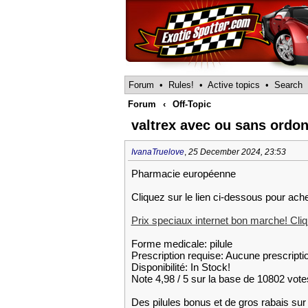
Forum
•
Rules!
•
Active topics
•
Search
Forum
‹
Off-Topic
valtrex avec ou sans ordon
IvanaTruelove
,
25 December 2024, 23:53
Pharmacie européenne
Cliquez sur le lien ci-dessous pour ache
Prix speciaux internet bon marche! Cliqu
Forme medicale: pilule
Prescription requise: Aucune prescripti
Disponibilité: In Stock!
Note 4,98 / 5 sur la base de 10802 votes
Des pilules bonus et de gros rabais 