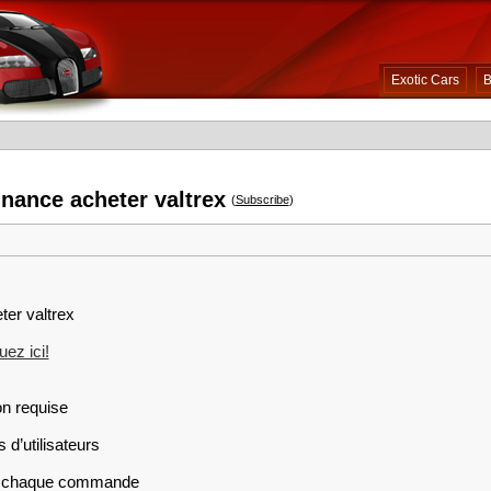
Exotic Cars
B
nance acheter valtrex
(
Subscribe
)
ter valtrex
ez ici!
on requise
 d’utilisateurs
sur chaque commande