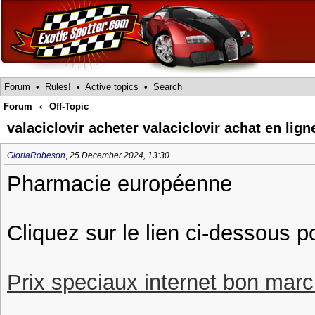
Forum
•
Rules!
•
Active topics
•
Search
Forum
‹
Off-Topic
valaciclovir acheter valaciclovir achat en lign
GloriaRobeson
,
25 December 2024, 13:30
Pharmacie européenne
Cliquez sur le lien ci-dessous p
Prix speciaux internet bon march