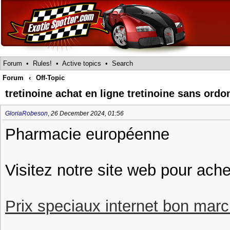
Forum
•
Rules!
•
Active topics
•
Search
Forum
‹
Off-Topic
tretinoine achat en ligne tretinoine sans or
GloriaRobeson
,
26 December 2024, 01:56
Pharmacie européenne
Visitez notre site web pour achet
Prix speciaux internet bon march