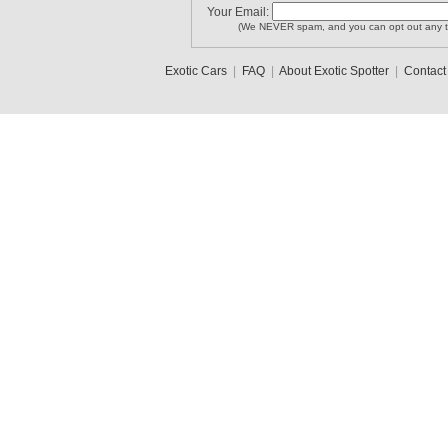
Your Email:
(We NEVER spam, and you can opt out any t
Exotic Cars
|
FAQ
|
About Exotic Spotter
|
Contact