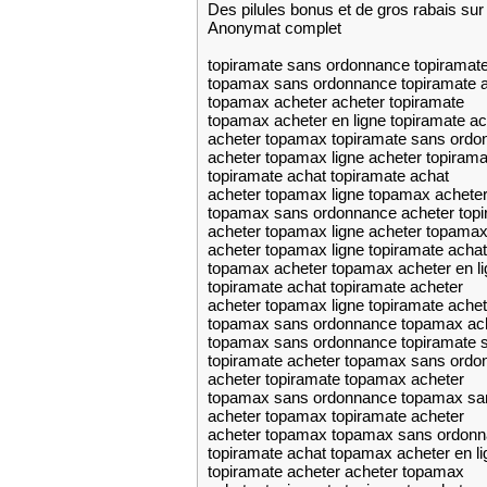
Des pilules bonus et de gros rabais 
Anonymat complet
topiramate sans ordonnance topiramate
topamax sans ordonnance topiramate a
topamax acheter acheter topiramate
topamax acheter en ligne topiramate ac
acheter topamax topiramate sans ordo
acheter topamax ligne acheter topirama
topiramate achat topiramate achat
acheter topamax ligne topamax acheter
topamax sans ordonnance acheter topi
acheter topamax ligne acheter topama
acheter topamax ligne topiramate achat
topamax acheter topamax acheter en li
topiramate achat topiramate acheter
acheter topamax ligne topiramate achet
topamax sans ordonnance topamax ache
topamax sans ordonnance topiramate 
topiramate acheter topamax sans ordo
acheter topiramate topamax acheter
topamax sans ordonnance topamax sa
acheter topamax topiramate acheter
acheter topamax topamax sans ordon
topiramate achat topamax acheter en li
topiramate acheter acheter topamax