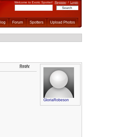
Welcome to Exotic Spotter!
Register
/
Login
log
Forum
Spotters
Upload Photos
Reply
GloriaRobeson