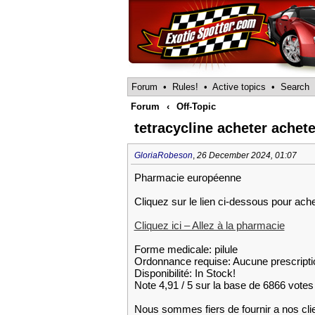
Forum
•
Rules!
•
Active topics
•
Search
Forum
‹
Off-Topic
tetracycline acheter achete
GloriaRobeson
,
26 December 2024, 01:07
Pharmacie européenne
Cliquez sur le lien ci-dessous pour ache
Cliquez ici – Allez à la pharmacie
Forme medicale: pilule
Ordonnance requise: Aucune prescripti
Disponibilité: In Stock!
Note 4,91 / 5 sur la base de 6866 votes 
Nous sommes fiers de fournir a nos cli