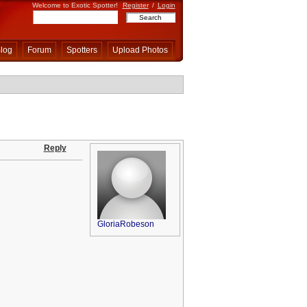
Welcome to Exotic Spotter!
Register
/
Login
log
Forum
Spotters
Upload Photos
Reply
GloriaRobeson