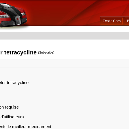
Exotic Cars
B
r tetracycline
(
Subscribe
)
ter tetracycline
on requise
d’utilisateurs
ents le meilleur medicament