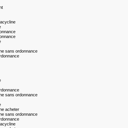
nt
racycline
e
rdonnance
rdonnance
e
line sans ordonnance
 ordonnance
e
 ordonnance
line sans ordonnance
e
ine acheter
line sans ordonnance
 ordonnance
racycline