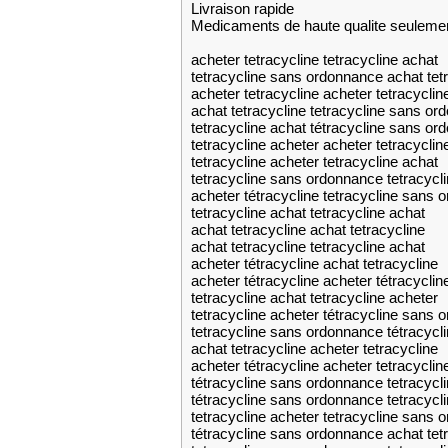
Livraison rapide
Medicaments de haute qualite seuleme
acheter tetracycline tetracycline achat
tetracycline sans ordonnance achat tet
acheter tetracycline acheter tetracyclin
achat tetracycline tetracycline sans o
tetracycline achat tétracycline sans o
tetracycline acheter acheter tetracyclin
tetracycline acheter tetracycline achat
tetracycline sans ordonnance tetracyc
acheter tétracycline tetracycline sans
tetracycline achat tetracycline achat
achat tetracycline achat tetracycline
achat tetracycline tetracycline achat
acheter tétracycline achat tetracycline
acheter tétracycline acheter tétracyclin
tetracycline achat tetracycline acheter
tetracycline acheter tétracycline sans
tetracycline sans ordonnance tétracyc
achat tetracycline acheter tetracycline
acheter tétracycline acheter tetracyclin
tétracycline sans ordonnance tetracycl
tétracycline sans ordonnance tetracyc
tetracycline acheter tetracycline sans
tétracycline sans ordonnance achat tet