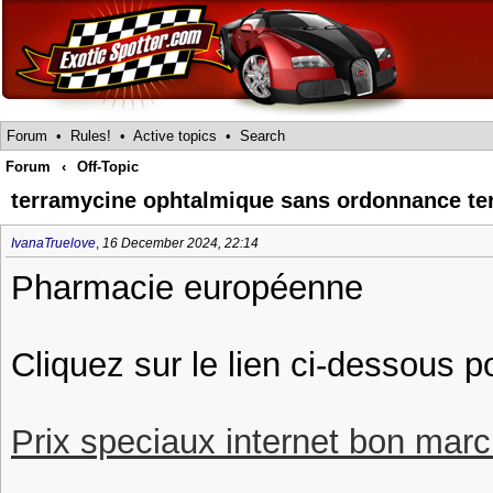
Forum
•
Rules!
•
Active topics
•
Search
Forum
‹
Off-Topic
terramycine ophtalmique sans ordonnance t
IvanaTruelove
,
16 December 2024, 22:14
Pharmacie européenne
Cliquez sur le lien ci-dessous p
Prix speciaux internet bon march