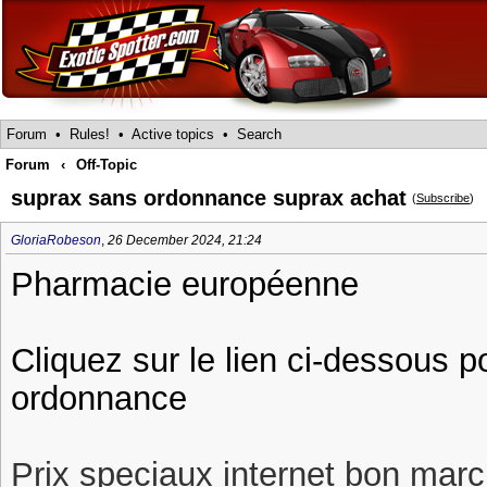
Forum
•
Rules!
•
Active topics
•
Search
Forum
‹
Off-Topic
suprax sans ordonnance suprax achat
(
Subscribe
)
GloriaRobeson
,
26 December 2024, 21:24
Pharmacie européenne
Cliquez sur le lien ci-dessous 
ordonnance
Prix speciaux internet bon march