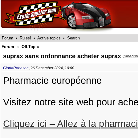
Forum
•
Rules!
•
Active topics
•
Search
Forum
‹
Off-Topic
suprax sans ordonnance acheter suprax
(
Subscrib
GloriaRobeson
,
26 December 2024, 10:00
Pharmacie européenne
Visitez notre site web pour ach
Cliquez ici – Allez à la pharmac