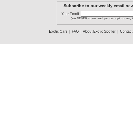
Subscribe to our weekly email new
Your Email:
(We NEVER spam, and you can opt out any t
Exotic Cars
|
FAQ
|
About Exotic Spotter
|
Contact