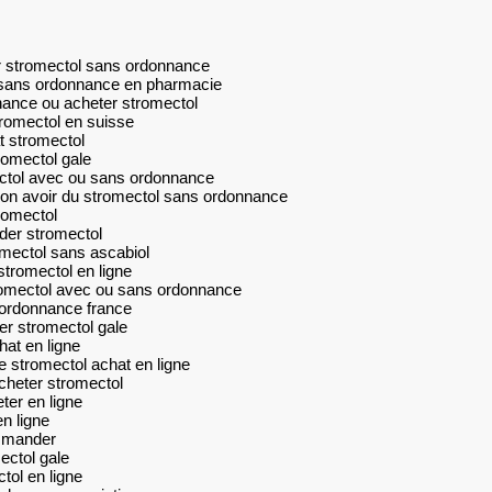
er stromectol sans ordonnance
l sans ordonnance en pharmacie
nance ou acheter stromectol
romectol en suisse
t stromectol
omectol gale
ctol avec ou sans ordonnance
t on avoir du stromectol sans ordonnance
romectol
er stromectol
mectol sans ascabiol
tromectol en ligne
romectol avec ou sans ordonnance
 ordonnance france
r stromectol gale
at en ligne
 stromectol achat en ligne
cheter stromectol
er en ligne
n ligne
mmander
ectol gale
ol en ligne