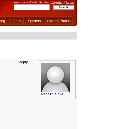
Welcome to Exotic Spotter!
Register
/
Login
log
Forum
Spotters
Upload Photos
Reply
IvanaTruelove