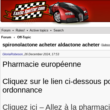
Forum
•
Rules!
•
Active topics
•
Search
Forum
‹
Off-Topic
spironolactone acheter aldactone acheter
(
Subscr
GloriaRobeson
,
26 December 2024, 17:53
Pharmacie européenne
Cliquez sur le lien ci-dessous 
ordonnance
Cliquez ici – Allez à la pharmac