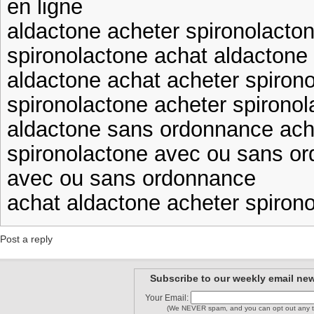
en ligne
aldactone acheter spironolacto
spironolactone achat aldactone
aldactone achat acheter spiron
spironolactone acheter spironol
aldactone sans ordonnance ach
spironolactone avec ou sans o
avec ou sans ordonnance
achat aldactone acheter spiron
Post a reply
Subscribe to our weekly email new
Your Email:
(We NEVER spam, and you can opt out any t