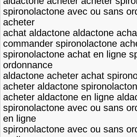
aldactone acheter acheter spiro
spironolactone avec ou sans o
acheter
achat aldactone aldactone achat
commander spironolactone ache
spironolactone achat en ligne 
ordonnance
aldactone acheter achat spiron
acheter aldactone spironolact
acheter aldactone en ligne alda
spironolactone avec ou sans o
en ligne
spironolactone avec ou sans o