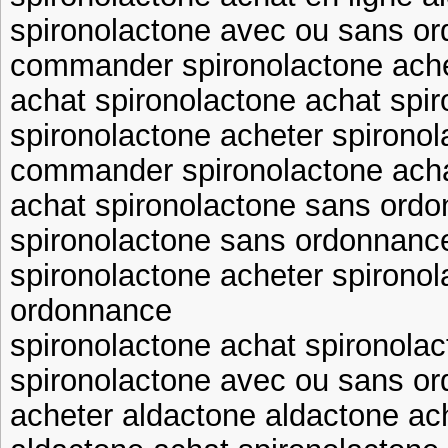
spironolactone avec ou sans o
commander spironolactone ache
achat spironolactone achat spi
spironolactone acheter spirono
commander spironolactone acha
achat spironolactone sans ord
spironolactone sans ordonnanc
spironolactone acheter spirono
ordonnance
spironolactone achat spironola
spironolactone avec ou sans o
acheter aldactone aldactone ac