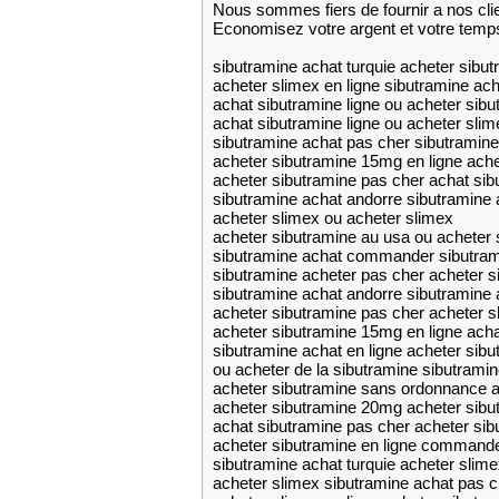
Nous sommes fiers de fournir a nos cli
Economisez votre argent et votre temp
sibutramine achat turquie acheter sibu
acheter slimex en ligne sibutramine ac
achat sibutramine ligne ou acheter sib
achat sibutramine ligne ou acheter slim
sibutramine achat pas cher sibutramine
acheter sibutramine 15mg en ligne ach
acheter sibutramine pas cher achat sib
sibutramine achat andorre sibutramine 
acheter slimex ou acheter slimex
acheter sibutramine au usa ou acheter 
sibutramine achat commander sibutra
sibutramine acheter pas cher acheter 
sibutramine achat andorre sibutramine 
acheter sibutramine pas cher acheter s
acheter sibutramine 15mg en ligne acha
sibutramine achat en ligne acheter sib
ou acheter de la sibutramine sibutram
acheter sibutramine sans ordonnance a
acheter sibutramine 20mg acheter sib
achat sibutramine pas cher acheter sib
acheter sibutramine en ligne command
sibutramine achat turquie acheter slime
acheter slimex sibutramine achat pas c