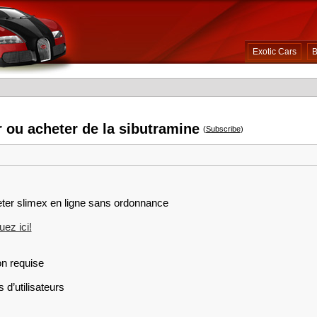
Exotic Cars
B
 ou acheter de la sibutramine
(
Subscribe
)
eter slimex en ligne sans ordonnance
ez ici!
on requise
 d’utilisateurs