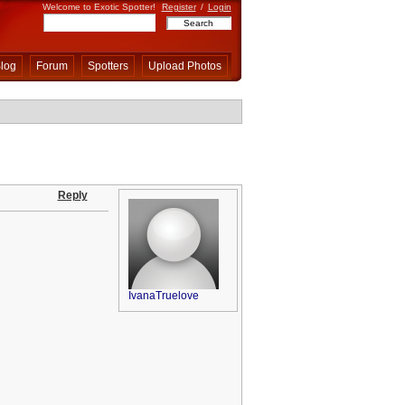
Welcome to Exotic Spotter!
Register
/
Login
log
Forum
Spotters
Upload Photos
Reply
IvanaTruelove