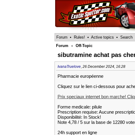
Forum
•
Rules!
•
Active topics
•
Search
Forum
‹
Off-Topic
sibutramine achat pas cher
IvanaTruelove
,
26 December 2024, 16:28
Pharmacie européenne
Cliquez sur le lien ci-dessous pour ach
Prix speciaux internet bon marche! Cliqu
Forme medicale: pilule
Prescription requise: Aucune prescripti
Disponibilité: In Stock!
Note 4,78 / 5 sur la base de 12280 votes
24h support en ligne