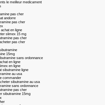
ents le meilleur medicament
s
tramine pas cher
hat andorre
utramine pas cher
ex
 achat en ligne
eter slimex 15 mg
utramine pas cher
acheter pas cher
sibutramine
mine 15mg
sibutramine sans ordonnance
achat en ligne
limex en ligne
t sibutramine ligne
utramine au usa
ine commander
cheter sibutramine au usa
utramine sans ordonnance
utramine pas cher
er sibutramine 15mg
x
her