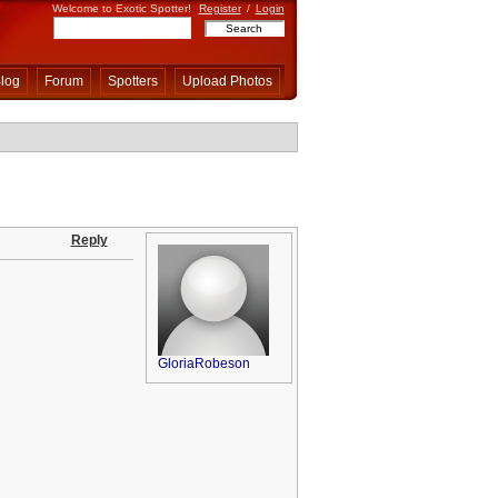
Welcome to Exotic Spotter!
Register
/
Login
log
Forum
Spotters
Upload Photos
Reply
GloriaRobeson