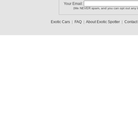
Your Email:
(We NEVER spam, and you can opt out any t
Exotic Cars
|
FAQ
|
About Exotic Spotter
|
Contact