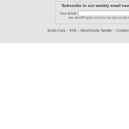
Subscribe to our weekly email new
Your Email:
(We NEVER spam, and you can opt out any t
Exotic Cars
|
FAQ
|
About Exotic Spotter
|
Contact