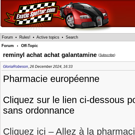
Forum
•
Rules!
•
Active topics
•
Search
Forum
‹
Off-Topic
reminyl achat achat galantamine
(
Subscribe
)
GloriaRobeson
,
26 December 2024, 16:33
Pharmacie européenne
Cliquez sur le lien ci-dessous p
sans ordonnance
Cliquez ici – Allez à la pharmac