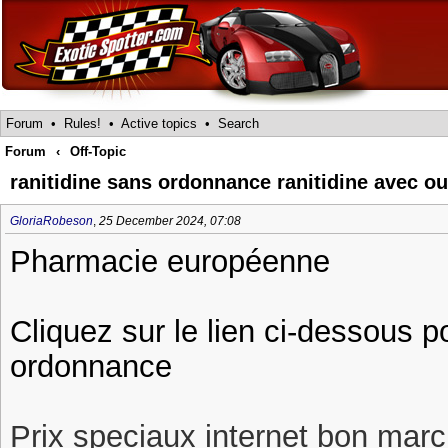
Forum
•
Rules!
•
Active topics
•
Search
Forum
‹
Off-Topic
ranitidine sans ordonnance ranitidine avec 
GloriaRobeson
,
25 December 2024, 07:08
Pharmacie européenne
Cliquez sur le lien ci-dessous p
ordonnance
Prix speciaux internet bon march