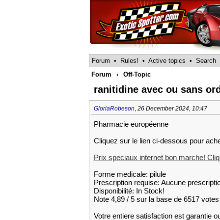
Forum
•
Rules!
•
Active topics
•
Search
Forum
‹
Off-Topic
ranitidine avec ou sans or
GloriaRobeson
,
26 December 2024, 10:47
Pharmacie européenne
Cliquez sur le lien ci-dessous pour achet
Prix speciaux internet bon marche! Cliqu
Forme medicale: pilule
Prescription requise: Aucune prescripti
Disponibilité: In Stock!
Note 4,89 / 5 sur la base de 6517 votes 
Votre entiere satisfaction est garantie 