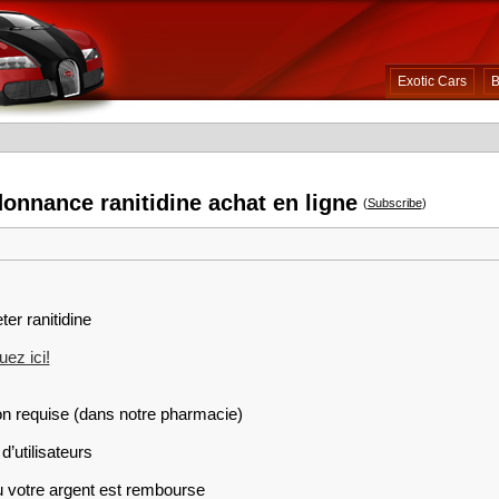
Exotic Cars
B
donnance ranitidine achat en ligne
(
Subscribe
)
er ranitidine
ez ici!
on requise (dans notre pharmacie)
d’utilisateurs
ou votre argent est rembourse