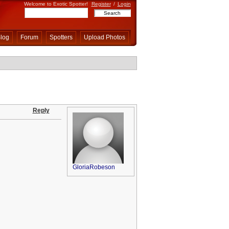
Welcome to Exotic Spotter!
Register
/
Login
log
Forum
Spotters
Upload Photos
Reply
GloriaRobeson