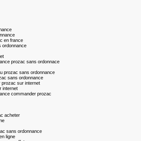
nance
onnance
c en france
ns ordonnance
et
nance prozac sans ordonnace
 du prozac sans ordonnance
rozac sans ordonnance
prozac sur internet
 internet
nnance commander prozac
c acheter
ne
ozac sans ordonnance
n ligne