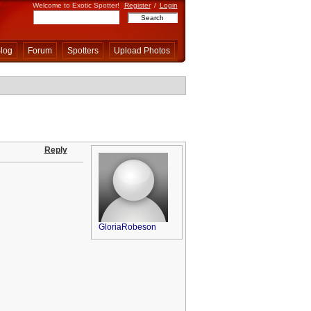
Welcome to Exotic Spotter!
Register
/
Login
log
Forum
Spotters
Upload Photos
Reply
GloriaRobeson