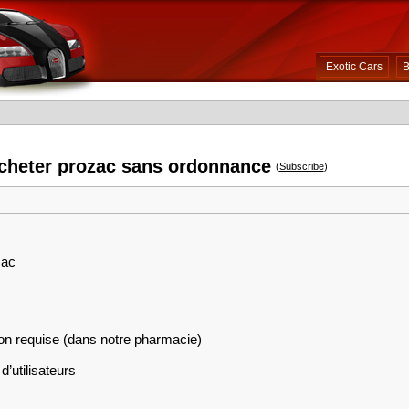
Exotic Cars
B
acheter prozac sans ordonnance
(
Subscribe
)
zac
on requise (dans notre pharmacie)
d’utilisateurs