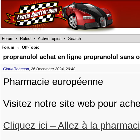
Forum
•
Rules!
•
Active topics
•
Search
Forum
‹
Off-Topic
propranolol achat en ligne propranolol sans
GloriaRobeson
,
26 December 2024, 20:48
Pharmacie européenne
Visitez notre site web pour ache
Cliquez ici – Allez à la pharmac