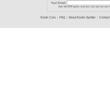
Your Email:
(We NEVER spam, and you can opt out any t
Exotic Cars
|
FAQ
|
About Exotic Spotter
|
Contact