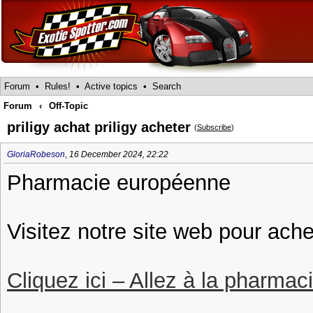
Forum
•
Rules!
•
Active topics
•
Search
Forum
‹
Off-Topic
priligy achat priligy acheter
(
Subscribe
)
GloriaRobeson
,
16 December 2024, 22:22
Pharmacie européenne
Visitez notre site web pour achet
Cliquez ici – Allez à la pharmac