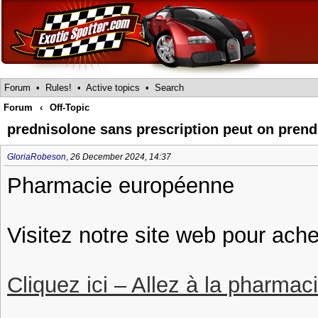
Forum
•
Rules!
•
Active topics
•
Search
Forum
‹
Off-Topic
prednisolone sans prescription peut on prend
GloriaRobeson
,
26 December 2024, 14:37
Pharmacie européenne
Visitez notre site web pour ach
Cliquez ici – Allez à la pharmac