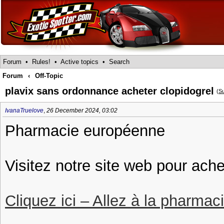
Forum
•
Rules!
•
Active topics
•
Search
Forum
‹
Off-Topic
plavix sans ordonnance acheter clopidogrel
(
Su
IvanaTruelove
,
26 December 2024, 03:02
Pharmacie européenne
Visitez notre site web pour ache
Cliquez ici – Allez à la pharmac