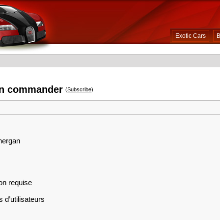
Exotic Cars
B
an commander
(
Subscribe
)
energan
on requise
 d’utilisateurs