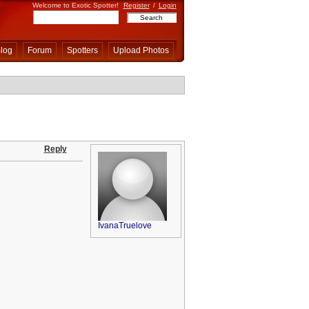
Welcome to Exotic Spotter!
Register
/
Login
log
Forum
Spotters
Upload Photos
Reply
IvanaTruelove