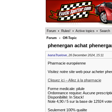
Forum
•
Rules!
•
Active topics
•
Search
Forum
‹
Off-Topic
phenergan achat phenerg
IvanaTruelove
,
26 December 2024, 15:11
Pharmacie européenne
Visitez notre site web pour acheter ph
Cliquez ici – Allez à la pharmacie
Forme medicale: pilule
Ordonnance requise: Aucune prescripti
Disponibilité: In Stock!
Note 4,90 / 5 sur la base de 12924 votes
Seulement 100% qualite