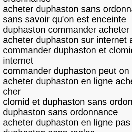
acheter duphaston sans ordonn
sans savoir qu'on est enceinte
duphaston commander acheter d
acheter duphaston sur internet 
commander duphaston et clomid
internet
commander duphaston peut on 
acheter duphaston en ligne ach
cher
clomid et duphaston sans ordon
duphaston sans ordonnance
acheter duphaston en ligne pas