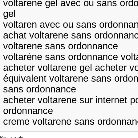
voltarene gel avec ou sans ord
gel
voltaren avec ou sans ordonnan
achat voltarene sans ordonnanc
voltarene sans ordonnance
voltarène sans ordonnance volt
acheter voltarene gel acheter vo
équivalent voltarene sans ordo
sans ordonnance
acheter voltarene sur internet
ordonnance
creme voltarene sans ordonnan
Post a reply