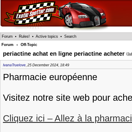
Forum
•
Rules!
•
Active topics
•
Search
Forum
‹
Off-Topic
periactine achat en ligne periactine acheter
(
Su
IvanaTruelove
,
25 December 2024, 18:49
Pharmacie européenne
Visitez notre site web pour ache
Cliquez ici – Allez à la pharmac