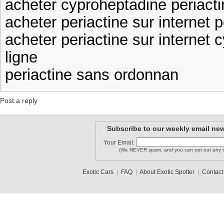
acheter cyproheptadine periacti
acheter periactine sur internet 
acheter periactine sur internet
ligne
periactine sans ordonnan
Post a reply
Subscribe to our weekly email new
Your Email:
(We NEVER spam, and you can opt out any t
Exotic Cars
|
FAQ
|
About Exotic Spotter
|
Contact