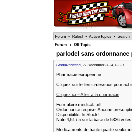
Forum
•
Rules!
•
Active topics
•
Search
Forum
‹
Off-Topic
parlodel sans ordonnance 
GloriaRobeson
,
27 December 2024, 02:21
Pharmacie européenne
Cliquez sur le lien ci-dessous pour ache
Cliquez ici – Allez à la pharmacie
Formulaire medical: pill
Ordonnance requise: Aucune prescripti
Disponibilité: In Stock!
Note 4,51 / 5 sur la base de 5326 votes 
Medicaments de haute qualite seuleme