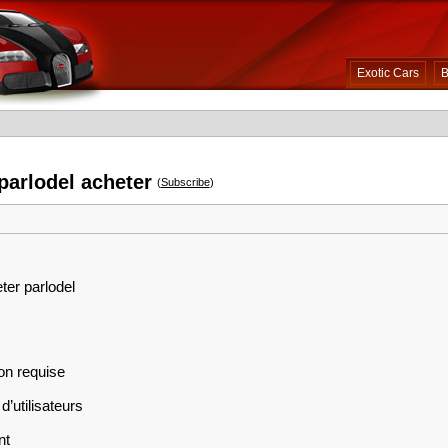
Exotic Cars
B
parlodel acheter
(
Subscribe
)
ter parlodel
on requise
d’utilisateurs
nt