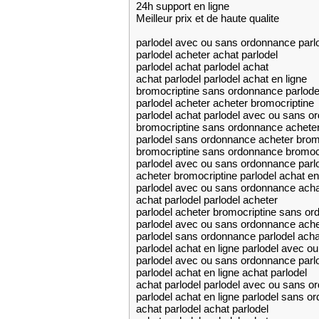
24h support en ligne
Meilleur prix et de haute qualite
parlodel avec ou sans ordonnance parlo
parlodel acheter achat parlodel
parlodel achat parlodel achat
achat parlodel parlodel achat en ligne
bromocriptine sans ordonnance parlodel
parlodel acheter acheter bromocriptine
parlodel achat parlodel avec ou sans 
bromocriptine sans ordonnance acheter
parlodel sans ordonnance acheter brom
bromocriptine sans ordonnance bromoc
parlodel avec ou sans ordonnance parl
acheter bromocriptine parlodel achat en
parlodel avec ou sans ordonnance acha
achat parlodel parlodel acheter
parlodel acheter bromocriptine sans o
parlodel avec ou sans ordonnance ache
parlodel sans ordonnance parlodel acha
parlodel achat en ligne parlodel avec 
parlodel avec ou sans ordonnance parlo
parlodel achat en ligne achat parlodel
achat parlodel parlodel avec ou sans 
parlodel achat en ligne parlodel sans 
achat parlodel achat parlodel