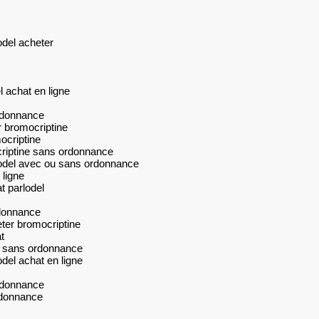
del acheter
 achat en ligne
ordonnance
 bromocriptine
ocriptine
riptine sans ordonnance
odel avec ou sans ordonnance
 ligne
t parlodel
rdonnance
ter bromocriptine
t
ou sans ordonnance
del achat en ligne
ordonnance
ordonnance