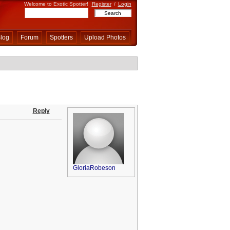
Welcome to Exotic Spotter!
Register
/
Login
log
Forum
Spotters
Upload Photos
Reply
GloriaRobeson