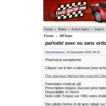
Forum
•
Rules!
•
Active topics
•
Search
Forum
‹
Off-Topic
parlodel avec ou sans ordo
GloriaRobeson
,
26 December 2024, 09:18
Pharmacie européenne
Cliquez sur le lien ci-dessous pour ache
Prix speciaux internet bon marche! Cliqu
Formulaire medical: pill
Prescription requise: Aucune prescripti
Disponibilité: In Stock!
Note 4,88 / 5 base sur 7481 votes d’util
Des pilules bonus et de gros rabais 