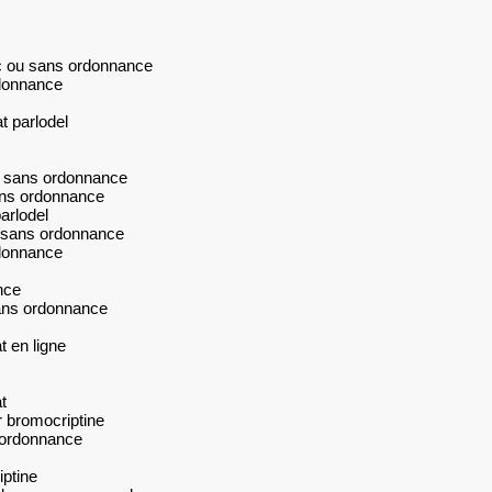
c ou sans ordonnance
rdonnance
t parlodel
ou sans ordonnance
ans ordonnance
arlodel
u sans ordonnance
rdonnance
nce
sans ordonnance
t en ligne
t
 bromocriptine
 ordonnance
iptine