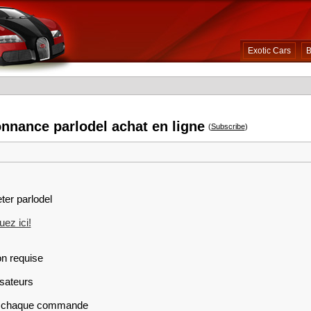
Exotic Cars
B
nnance parlodel achat en ligne
(
Subscribe
)
ter parlodel
ez ici!
on requise
isateurs
sur chaque commande