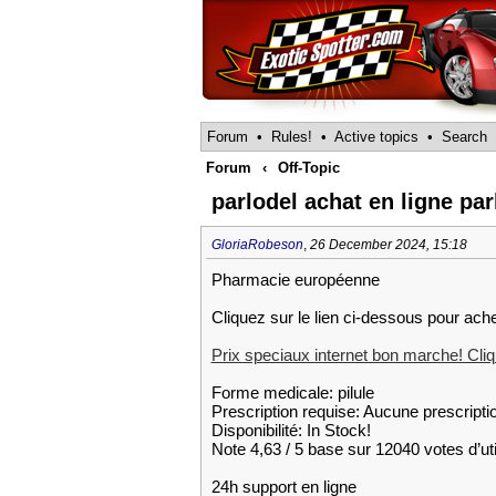
Forum
•
Rules!
•
Active topics
•
Search
Forum
‹
Off-Topic
parlodel achat en ligne par
GloriaRobeson
,
26 December 2024, 15:18
Pharmacie européenne
Cliquez sur le lien ci-dessous pour ache
Prix speciaux internet bon marche! Cliqu
Forme medicale: pilule
Prescription requise: Aucune prescripti
Disponibilité: In Stock!
Note 4,63 / 5 base sur 12040 votes d’uti
24h support en ligne