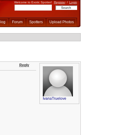
Welcome to Exotic Spotter!
Register
/
Login
log
Forum
Spotters
Upload Photos
Reply
IvanaTruelove