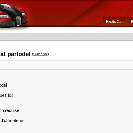
Exotic Cars
B
at parlodel
(
Subscribe
)
odel
ez ici!
on requise
d’utilisateurs