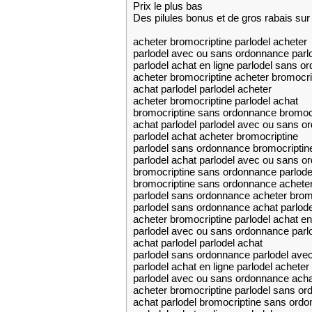
Prix le plus bas
Des pilules bonus et de gros rabais 
acheter bromocriptine parlodel acheter
parlodel avec ou sans ordonnance parl
parlodel achat en ligne parlodel sans 
acheter bromocriptine acheter bromocri
achat parlodel parlodel acheter
acheter bromocriptine parlodel achat
bromocriptine sans ordonnance bromoc
achat parlodel parlodel avec ou sans 
parlodel achat acheter bromocriptine
parlodel sans ordonnance bromocripti
parlodel achat parlodel avec ou sans 
bromocriptine sans ordonnance parlode
bromocriptine sans ordonnance acheter
parlodel sans ordonnance acheter brom
parlodel sans ordonnance achat parlode
acheter bromocriptine parlodel achat en
parlodel avec ou sans ordonnance parl
achat parlodel parlodel achat
parlodel sans ordonnance parlodel ave
parlodel achat en ligne parlodel acheter
parlodel avec ou sans ordonnance acha
acheter bromocriptine parlodel sans o
achat parlodel bromocriptine sans ord