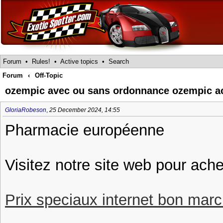
Forum
•
Rules!
•
Active topics
•
Search
Forum
‹
Off-Topic
ozempic avec ou sans ordonnance ozempic a
GloriaRobeson
,
25 December 2024, 14:55
Pharmacie européenne
Visitez notre site web pour ach
Prix speciaux internet bon march