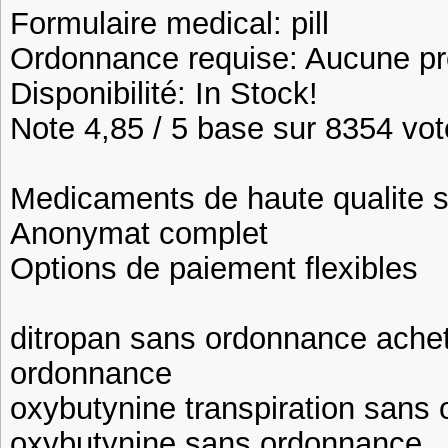
Formulaire medical: pill
Ordonnance requise: Aucune pre
Disponibilité: In Stock!
Note 4,85 / 5 base sur 8354 vote
Medicaments de haute qualite 
Anonymat complet
Options de paiement flexibles
ditropan sans ordonnance achet
ordonnance
oxybutynine transpiration sans
oxybutynine sans ordonnance