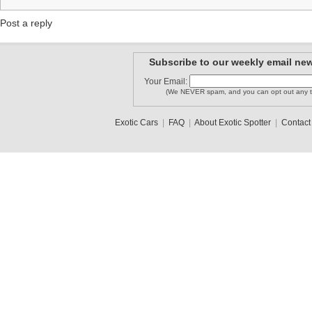
Post a reply
Subscribe to our weekly email new
Your Email:
(We NEVER spam, and you can opt out any t
Exotic Cars
|
FAQ
|
About Exotic Spotter
|
Contact