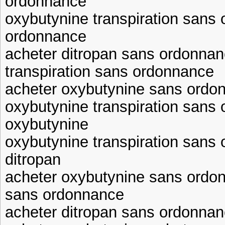
ordonnance
oxybutynine transpiration sans
ordonnance
acheter ditropan sans ordonna
transpiration sans ordonnance
acheter oxybutynine sans ordo
oxybutynine transpiration sans
oxybutynine
oxybutynine transpiration sans
ditropan
acheter oxybutynine sans ordo
sans ordonnance
acheter ditropan sans ordonnan