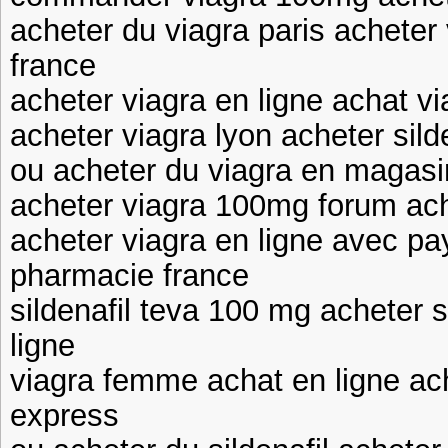
acheter du viagra paris acheter 
france
acheter viagra en ligne achat v
acheter viagra lyon acheter silde
ou acheter du viagra en magasi
acheter viagra 100mg forum ach
acheter viagra en ligne avec pa
pharmacie france
sildenafil teva 100 mg acheter s
ligne
viagra femme achat en ligne ach
express