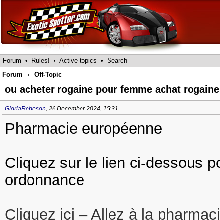
Forum
•
Rules!
•
Active topics
•
Search
Forum
‹
Off-Topic
ou acheter rogaine pour femme achat rogaine
GloriaRobeson
,
26 December 2024, 15:31
Pharmacie européenne
Cliquez sur le lien ci-dessous 
ordonnance
Cliquez ici – Allez à la pharmac