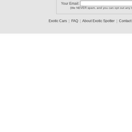
Your Email:
(We NEVER spam, and you can opt out any t
Exotic Cars
|
FAQ
|
About Exotic Spotter
|
Contact