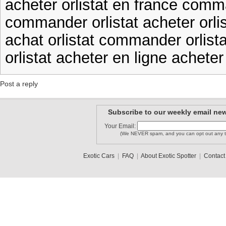
acheter orlistat en france comma
commander orlistat acheter orli
achat orlistat commander orlista
orlistat acheter en ligne acheter a
Post a reply
Subscribe to our weekly email new
Your Email:
(We NEVER spam, and you can opt out any t
Exotic Cars
|
FAQ
|
About Exotic Spotter
|
Contact