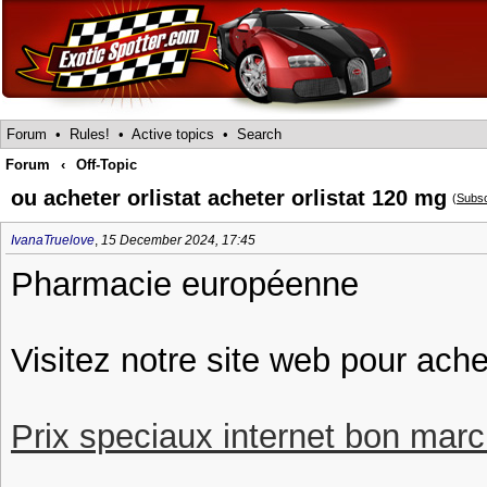
Forum
•
Rules!
•
Active topics
•
Search
Forum
‹
Off-Topic
ou acheter orlistat acheter orlistat 120 mg
(
Subsc
IvanaTruelove
,
15 December 2024, 17:45
Pharmacie européenne
Visitez notre site web pour achet
Prix speciaux internet bon march