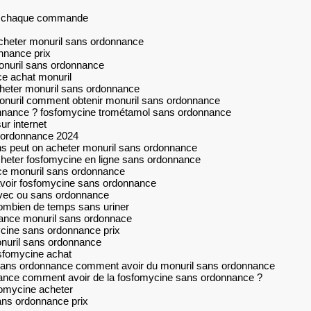
sur chaque commande
cheter monuril sans ordonnance
nnance prix
onuril sans ordonnance
e achat monuril
heter monuril sans ordonnance
onuril comment obtenir monuril sans ordonnance
nnance ? fosfomycine trométamol sans ordonnance
ur internet
 ordonnance 2024
s peut on acheter monuril sans ordonnance
heter fosfomycine en ligne sans ordonnance
ce monuril sans ordonnance
avoir fosfomycine sans ordonnance
vec ou sans ordonnance
ombien de temps sans uriner
nance monuril sans ordonnace
cine sans ordonnance prix
nuril sans ordonnance
sfomycine achat
 sans ordonnance comment avoir du monuril sans ordonnance
nance comment avoir de la fosfomycine sans ordonnance ?
fomycine acheter
ans ordonnance prix