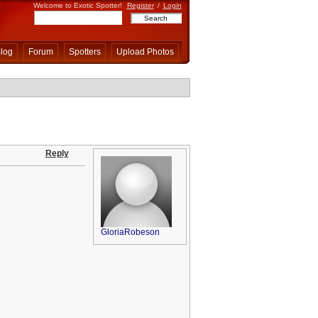
Welcome to Exotic Spotter!
Register
/
Login
log
Forum
Spotters
Upload Photos
Reply
GloriaRobeson