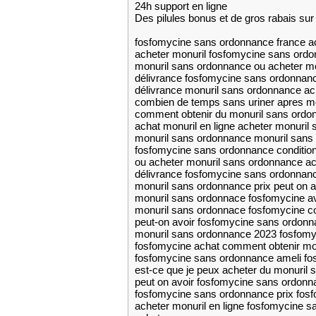
24h support en ligne
Des pilules bonus et de gros rabais 
fosfomycine sans ordonnance france a
acheter monuril fosfomycine sans ordo
monuril sans ordonnance ou acheter m
délivrance fosfomycine sans ordonnanc
délivrance monuril sans ordonnance ac
combien de temps sans uriner apres m
comment obtenir du monuril sans ordo
achat monuril en ligne acheter monuril s
monuril sans ordonnance monuril sans
fosfomycine sans ordonnance condition
ou acheter monuril sans ordonnance ac
délivrance fosfomycine sans ordonnan
monuril sans ordonnance prix peut on 
monuril sans ordonnace fosfomycine a
monuril sans ordonnace fosfomycine c
peut-on avoir fosfomycine sans ordon
monuril sans ordonnance 2023 fosfomy
fosfomycine achat comment obtenir mo
fosfomycine sans ordonnance ameli fo
est-ce que je peux acheter du monuril
peut on avoir fosfomycine sans ordon
fosfomycine sans ordonnance prix fos
acheter monuril en ligne fosfomycine s