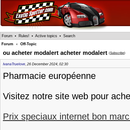
Forum
•
Rules!
•
Active topics
•
Search
Forum
‹
Off-Topic
ou acheter modalert acheter modalert
(
Subscribe
)
IvanaTruelove
,
26 December 2024, 02:30
Pharmacie européenne
Visitez notre site web pour ach
Prix speciaux internet bon march