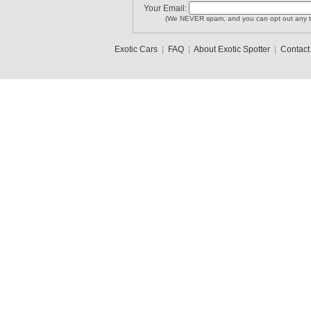
Your Email:
(We NEVER spam, and you can opt out any t
Exotic Cars
|
FAQ
|
About Exotic Spotter
|
Contact