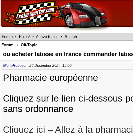
Forum
•
Rules!
•
Active topics
•
Search
Forum
‹
Off-Topic
ou acheter latisse en france commander latis
GloriaRobeson
,
26 December 2024, 15:00
Pharmacie européenne
Cliquez sur le lien ci-dessous p
sans ordonnance
Cliquez ici – Allez à la pharmac