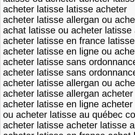
acheter latisse latisse acheter
acheter latisse allergan ou ache
achat latisse ou acheter latiss
acheter latisse en france latiss
acheter latisse en ligne ou ache
acheter latisse sans ordonnance
acheter latisse sans ordonnan
acheter latisse allergan ou ache
acheter latisse allergan acheter 
acheter latisse en ligne acheter 
ou acheter latisse au québec c
acheter latisse acheter latisse a