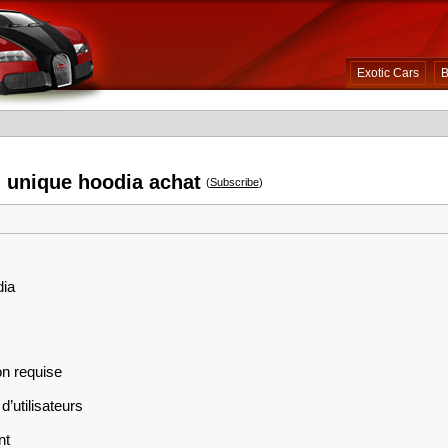
Exotic Cars
B
i unique hoodia achat
(
Subscribe
)
dia
on requise
d’utilisateurs
nt