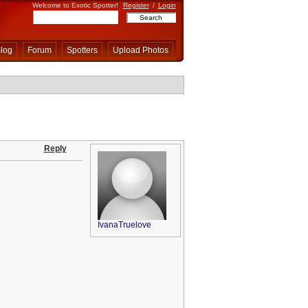
Welcome to Exotic Spotter!
Register
/
Login
log
Forum
Spotters
Upload Photos
Reply
IvanaTruelove