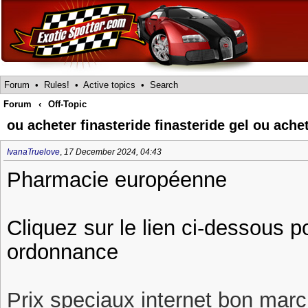
Forum
•
Rules!
•
Active topics
•
Search
Forum
‹
Off-Topic
ou acheter finasteride finasteride gel ou ache
IvanaTruelove
,
17 December 2024, 04:43
Pharmacie européenne
Cliquez sur le lien ci-dessous 
ordonnance
Prix speciaux internet bon march