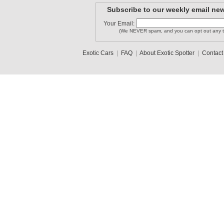
Subscribe to our weekly email new
Your Email:
(We NEVER spam, and you can opt out any t
Exotic Cars
|
FAQ
|
About Exotic Spotter
|
Contact