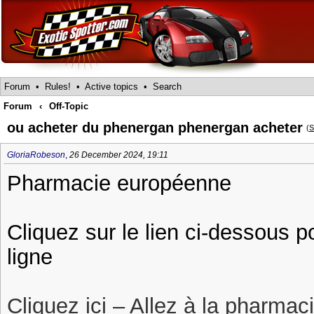
Forum
•
Rules!
•
Active topics
•
Search
Forum
‹
Off-Topic
ou acheter du phenergan phenergan acheter
(
S
GloriaRobeson
,
26 December 2024, 19:11
Pharmacie européenne
Cliquez sur le lien ci-dessous 
ligne
Cliquez ici – Allez à la pharmac