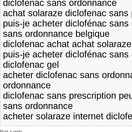
diclofenac sans ordonnance
achat solaraze diclofenac sans 
puis-je acheter diclofénac sans
sans ordonnance belgique
diclofenac achat achat solaraze
puis-je acheter diclofénac san
diclofenac gel
acheter diclofenac sans ordonn
ordonnance
diclofenac sans prescription peu
sans ordonnance
acheter solaraze internet diclo
Post a reply