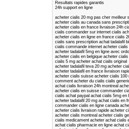
Resultats rapides garantis
24h support en ligne
acheter cialis 20 mg pas cher meilleur s
acheter cialis au canada sans prescripti
acheter cialis en france livraison 24h c
cialis commander sur internet cialis ac
acheter cialis en ligne en france cialis 
cialis sans prescription achat tadalafil 
cialis commande internet acheter cialis 
acheter tadalafil 5mg en ligne avec ord
acheter cialis en belgique acheter ciali
cialis 5 mg acheter achat cialis original
acheter tadalafil teva 20 mg acheter cia
acheter tadalafil en france livraison rapi
acheter cialis suisse acheter cialis 100
comment acheter du cialis cialis generi
achat cialis livraison 24h montreal achet
acheter cialis en suisse commander cia
cialis achat paypal achat cialis 5mg en 
acheter tadalafil 20 mg achat cialis en f
commander cialis en ligne canada achet
acheter cialis livraison rapide acheter 
acheter cialis montreal acheter cialis g
cialis medicament acheter achat cialis e
achat cialis pharmacie en ligne achat cia