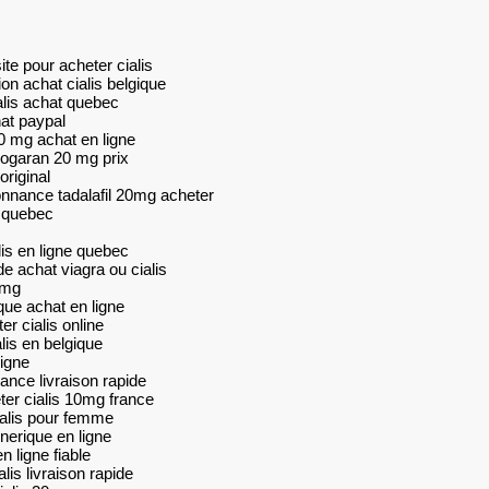
ite pour acheter cialis
on achat cialis belgique
ialis achat quebec
hat paypal
20 mg achat en ligne
biogaran 20 mg prix
original
onnance tadalafil 20mg acheter
s quebec
lis en ligne quebec
de achat viagra ou cialis
 mg
que achat en ligne
er cialis online
lis en belgique
ligne
rance livraison rapide
er cialis 10mg france
cialis pour femme
enerique en ligne
n ligne fiable
lis livraison rapide