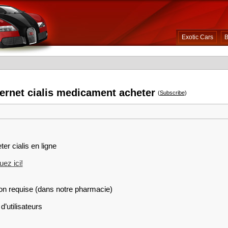
Exotic Cars
B
ternet cialis medicament acheter
(
Subscribe
)
er cialis en ligne
ez ici!
on requise (dans notre pharmacie)
d’utilisateurs