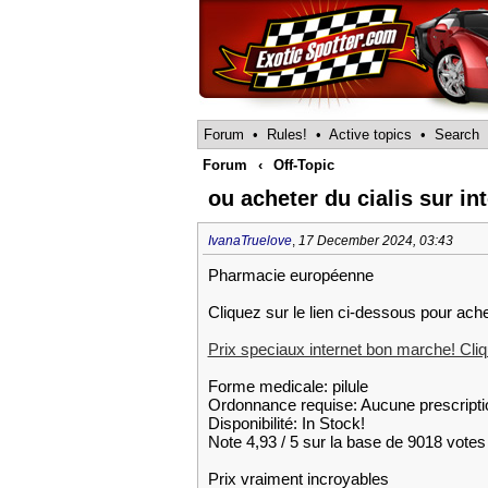
Forum
•
Rules!
•
Active topics
•
Search
Forum
‹
Off-Topic
ou acheter du cialis sur in
IvanaTruelove
,
17 December 2024, 03:43
Pharmacie européenne
Cliquez sur le lien ci-dessous pour achet
Prix speciaux internet bon marche! Cliqu
Forme medicale: pilule
Ordonnance requise: Aucune prescripti
Disponibilité: In Stock!
Note 4,93 / 5 sur la base de 9018 votes 
Prix vraiment incroyables