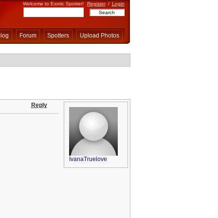
Welcome to Exotic Spotter!
Register
/
Login
log
Forum
Spotters
Upload Photos
Reply
IvanaTruelove