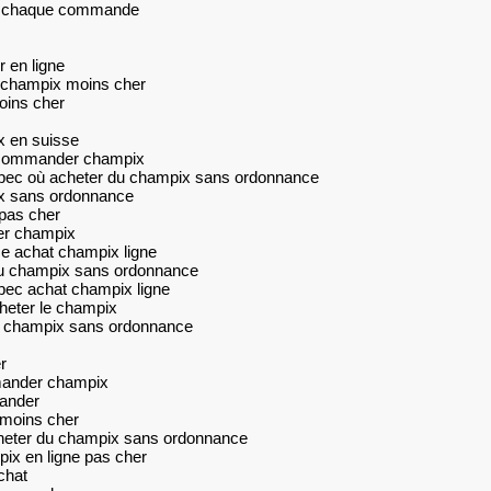
sur chaque commande
 en ligne
 champix moins cher
ins cher
x en suisse
 commander champix
bec où acheter du champix sans ordonnance
x sans ordonnance
pas cher
er champix
e achat champix ligne
du champix sans ordonnance
ec achat champix ligne
eter le champix
du champix sans ordonnance
r
mander champix
ander
moins cher
heter du champix sans ordonnance
ix en ligne pas cher
chat