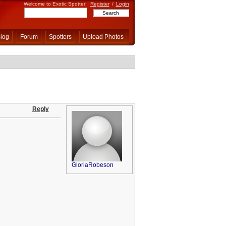
Welcome to Exotic Spotter!
Register
/
Login
log
Forum
Spotters
Upload Photos
Reply
GloriaRobeson