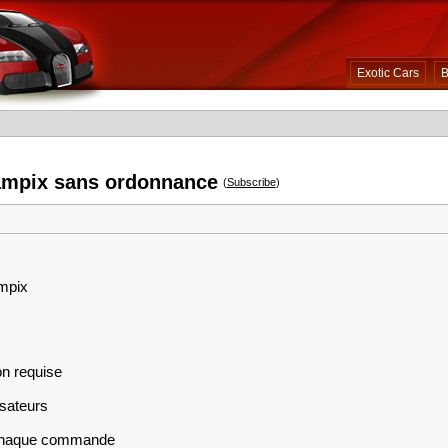
Exotic Cars
B
ampix sans ordonnance
(
Subscribe
)
ampix
on requise
isateurs
r chaque commande