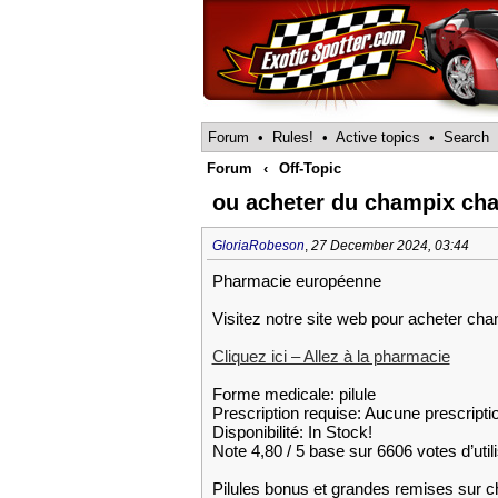
Forum
•
Rules!
•
Active topics
•
Search
Forum
‹
Off-Topic
ou acheter du champix ch
GloriaRobeson
,
27 December 2024, 03:44
Pharmacie européenne
Visitez notre site web pour acheter ch
Cliquez ici – Allez à la pharmacie
Forme medicale: pilule
Prescription requise: Aucune prescripti
Disponibilité: In Stock!
Note 4,80 / 5 base sur 6606 votes d’util
Pilules bonus et grandes remises su