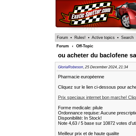
Forum
•
Rules!
•
Active topics
•
Search
Forum
‹
Off-Topic
ou acheter du baclofene s
GloriaRobeson
,
25 December 2024, 21:34
Pharmacie européenne
Cliquez sur le lien ci-dessous pour ac
Prix speciaux internet bon marche! Cliqu
Forme medicale: pilule
Ordonnance requise: Aucune prescripti
Disponibilité: In Stock!
Note 4,63 / 5 base sur 10872 votes d’uti
Meilleur prix et de haute qualite