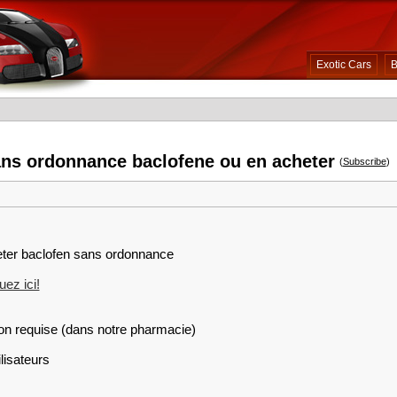
Exotic Cars
B
ans ordonnance baclofene ou en acheter
(
Subscribe
)
heter baclofen sans ordonnance
ez ici!
on requise (dans notre pharmacie)
lisateurs