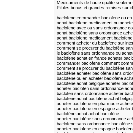
Medicaments de haute qualite seuleme
Pilules bonus et grandes remises su
baclofene commander baclofene ou en 
achat baclofene medicament ou achete
baclofene avec ou sans ordonnance com
achat baclofène sans ordonnance achete
achat baclofene medicament baclofene 
comment acheter du baclofene sur inte
comment se procurer du baclofène san
le baclofène sans ordonnance ou achet
baclofene achat en france acheter bacl
commander baclofene comment comma
comment se procurer du baclofène san
baclofène acheter baclofène sans ord
baclofene ou en acheter baclofène acha
baclofene achat belgique acheter baclo
acheter baclofen sans ordonnance ach
baclofen sans ordonnance acheter bacl
baclofene achat baclofene achat belgiq
acheter baclofene en pharmacie achete
acheter baclofene en espagne acheter b
baclofène achat achat baclofène
acheter baclofène sans ordonnance ac
baclofene sans ordonnance baclofène 
acheter baclofene en espagne baclofe