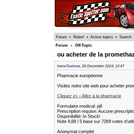
Forum
•
Rules!
•
Active topics
•
Search
Forum
‹
Off-Topic
ou acheter de la prometha
IvanaTruelove
,
26 December 2024, 10:47
Pharmacie européenne
Visitez notre site web pour acheter pr
Cliquez ici – Allez à la pharmacie
Formulaire medical: pill
Prescription requise: Aucune prescripti
Disponibilité: In Stock!
Note 4,88 / 5 base sur 7269 votes d’util
Anonymat complet