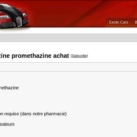
Exotic Cars
B
zine promethazine achat
(
Subscribe
)
omethazine
on requise (dans notre pharmacie)
isateurs