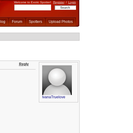
Welcome to Exotic Spotter!
Register
/
Login
log
Forum
Spotters
Upload Photos
Reply
IvanaTruelove